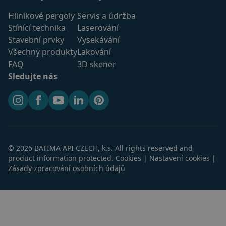
_fbp
2 měsíce 4
Používá
Meta Platform
týdny
Facebook
Inc.
Hliníkové pergoly
Servis a údržba
poskytov
.batima.cz
řady rek
Stínící technika
Laserování
produktů
je nabíze
Stavební prvky
Vysekávání
v reálné
Všechny produkty
Lakování
od inzer
třetích st
FAQ
3D skener
_pinterest_ct_ua
1 rok
Tento so
Pinterest Inc.
Sledujte nás
cookie se
.ct.pinterest.com
nastavuje
Instagram
Facebook
YouTube
LinkedIn
Pinterest
vztahu k
Pinterest
Marketin
_gcl_au
2 měsíce 4
Tento so
Google LLC
týdny
cookie
.batima.cz
nastavuj
společno
© 2026 BATIMA API CZECH, k.s. All rights reserved and
Doublecli
product information protected.
Cookies
|
Nastavení cookies
|
provádí
informac
Zásady zpracování osobních údajů
tom, jak
koncový
uživatel 
webové s
a jakouko
reklamu,
koncový
uživatel 