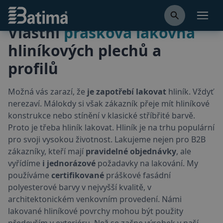
Lakování
Batima
Otevř
Vlastní
prášková lakovna
hliníkových plechů a
profilů
Možná vás zarazí, že
je zapotřebí lakovat
hliník. Vždyť
nerezaví. Málokdy si však zákazník přeje mít hliníkové
konstrukce nebo stínění v klasické stříbřité barvě.
Proto je třeba hliník lakovat. Hliník je na trhu populární
pro svoji vysokou životnost. Lakujeme nejen pro B2B
zákazníky, kteří mají
pravidelné objednávky
, ale
vyřídíme
i jednorázové
požadavky na lakování. My
používáme
certifikované
práškové fasádní
polyesterové barvy v nejvyšší kvalitě, v
architektonickém venkovním provedení. Námi
lakované hliníkové povrchy mohou být použity