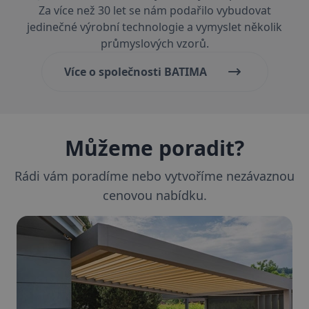
Za více než 30 let se nám podařilo vybudovat
jedinečné výrobní technologie a vymyslet několik
průmyslových vzorů.
Více o společnosti BATIMA
elfsight_viewed_recently
Elfsight
12
core.service.elfsight.com
seku
Můžeme poradit?
CookieScriptConsent
1 ro
CookieScript
www.batima.cz
Rádi vám poradíme nebo vytvoříme nezávaznou
cenovou nabídku.