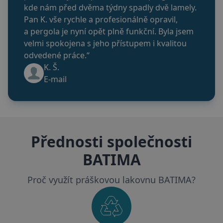
kde nám před dvěma týdny spadly dvě lamely.
Pan K. vše rychle a profesionálně opravil,
Nezbytně nutné soubory
a pergola je nyní opět plně funkční. Byla jsem
Výkonové soubory
Soubory cílení
velmi spokojena s jeho přístupem i kvalitou
Funkční soubory
Nezařazené soubory
odvedené práce.“
K. Š.
Nezbytně nutné soubory cookie umožňují
základní funkce webových stránek, jako je
E-mail
přihlášení uživatele a správa účtu. Webové
stránky nelze bez nezbytně nutných souborů
cookie správně používat.
Název
Poskytovatel
/
Doména
Vyprš
VISITOR_PRIVACY_METADATA
5
YouTube
Přednosti společnosti
měsí
.youtube.com
4
týdn
BATIMA
Proč využít práškovou lakovnu BATIMA?