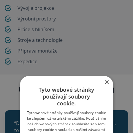
Vývoj a projekce
Výrobní prostory
Práce s hliníkem
Stroje a technologie
Příprava montáže
Expedice
×
Ohlasy našich klientů
Tyto webové stránky
používají soubory
Kteří naše služby skutečně využili
cookie.
Tyto webové stránky používají soubory cookie
ke zlepšení uživatelského zážitku. Používáním
“Děkujeme za profesionální přístup. Co slíbili,
našich webových stránek souhlasíte se všemi
soubory cookie v souladu s našimi zásadami
to do puntíku splnili. Přístup zaměstnanců