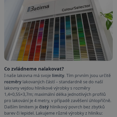
Co zvládneme nalakovat?
I naše lakovna má svoje
limity
. Tím prvním jsou určitě
rozměry
lakovaných částí – standardně se do naší
lakovny vejdou hliníkové výrobky s rozměry
1,4×0,55×3,7m; maximální délka jednotlivých profilů
pro lakování je 4 metry, v případě zavěšení úhlopříčně.
Dalším limitem je
čistý
hliníkový povrch bez zbytků
barev či lepidel. Lakujeme různé výrobky z hliníku: