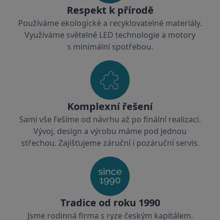
Respekt k přírodě
Používáme ekologické a recyklovatelné materiály.
Využíváme světelné LED technologie a motory
s minimální spotřebou.
Google Privacy Policy
udid
.batima.cz
4
Komplexní řešení
týdn
2 dn
Sami vše řešíme od návrhu až po finální realizaci.
Vývoj, design a výrobu máme pod jednou
střechou. Zajišťujeme záruční i pozáruční servis.
__cf_bm
29
Cloudflare Inc.
Tradice od roku 1990
minu
.linkedin.com
58
Jsme rodinná firma s ryze českým kapitálem.
seku