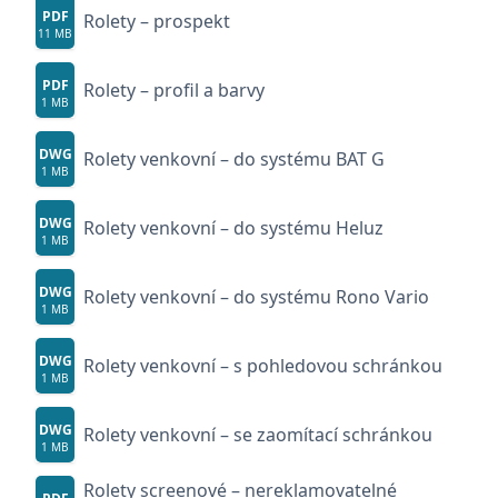
PDF
Rolety – prospekt
11 MB
PDF
Rolety – profil a barvy
1 MB
DWG
Rolety venkovní – do systému BAT G
1 MB
DWG
Rolety venkovní – do systému Heluz
1 MB
DWG
Rolety venkovní – do systému Rono Vario
1 MB
DWG
Rolety venkovní – s pohledovou schránkou
1 MB
DWG
Rolety venkovní – se zaomítací schránkou
1 MB
Rolety screenové – nereklamovatelné