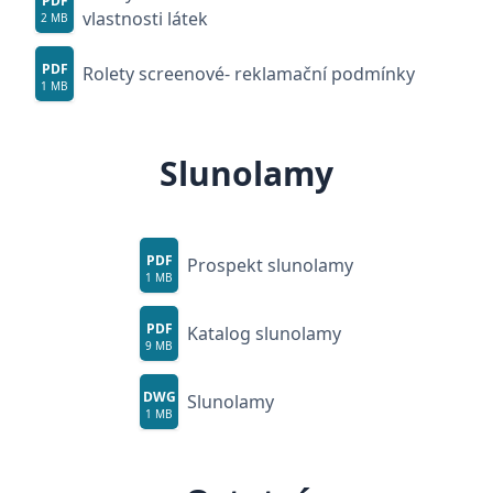
PDF
vlastnosti látek
2 MB
PDF
Rolety screenové- reklamační podmínky
1 MB
Slunolamy
PDF
Prospekt slunolamy
1 MB
PDF
Katalog slunolamy
9 MB
DWG
Slunolamy
1 MB