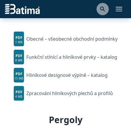
Ke stažení
Batima
Obecné
Otevř
PDF
Obecné – všeobecné obchodní podmínky
1 MB
PDF
Funkční stínící a hliníkové prvky – katalog
8 MB
PDF
Hliníkové designové výplně – katalog
15 MB
PDF
Zpracování hliníkových plechů a profilů
4 MB
Pergoly