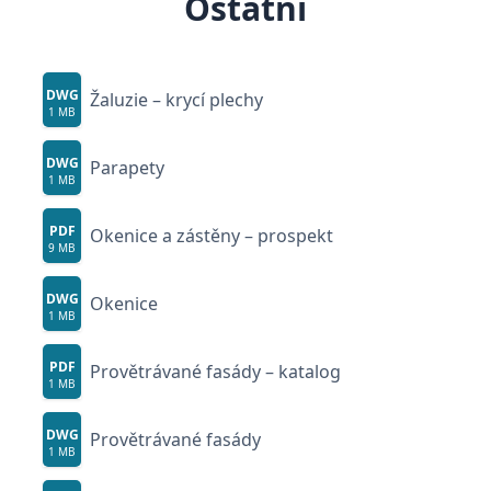
Ostatní
DWG
Žaluzie – krycí plechy
1 MB
DWG
Parapety
1 MB
PDF
Okenice a zástěny – prospekt
9 MB
DWG
Okenice
1 MB
PDF
Provětrávané fasády – katalog
1 MB
DWG
Provětrávané fasády
1 MB