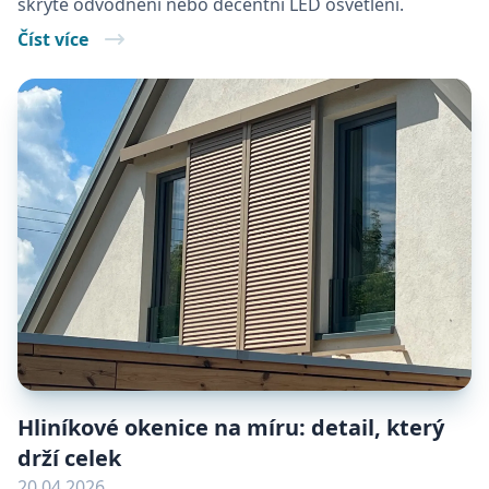
skryté odvodnění nebo decentní LED osvětlení.
Číst více
Hliníkové okenice na míru: detail, který
drží celek
20.04.2026