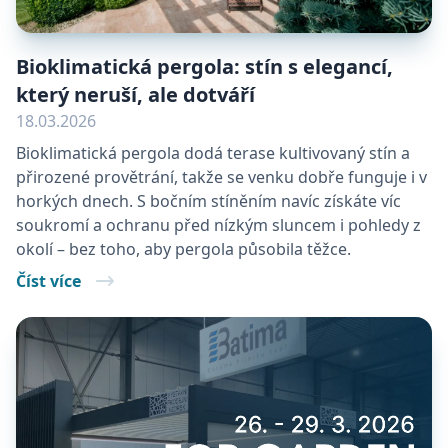
Bioklimatická pergola: stín s elegancí,
který neruší, ale dotváří
18.03.2026
Bioklimatická pergola dodá terase kultivovaný stín a
přirozené provětrání, takže se venku dobře funguje i v
horkých dnech. S bočním stíněním navíc získáte víc
soukromí a ochranu před nízkým sluncem i pohledy z
okolí – bez toho, aby pergola působila těžce.
Číst více