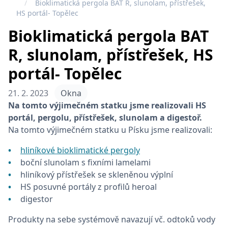
Bioklimatická pergola BAT R, slunolam, přístřešek,
HS portál- Topělec
Bioklimatická pergola BAT
R, slunolam, přístřešek, HS
portál- Topělec
21. 2. 2023
Okna
Na tomto výjimečném statku jsme realizovali HS
portál, pergolu, přístřešek, slunolam a digestoř.
Na tomto výjimečném statku u Písku jsme realizovali:
hliníkové bioklimatické pergoly
boční slunolam s fixními lamelami
hliníkový přístřešek se skleněnou výplní
HS posuvné portály z profilů heroal
digestor
Produkty na sebe systémově navazují vč. odtoků vody