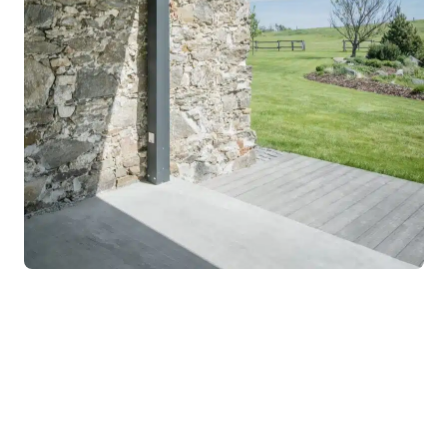
Žádné štítky.
Kategorie referencí
Fasády
Okenice