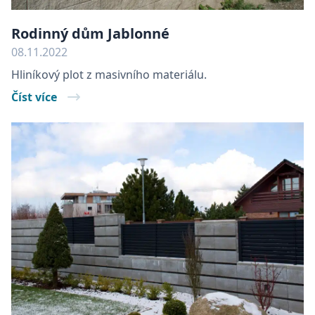
Rodinný dům Jablonné
08.11.2022
Hliníkový plot z masivního materiálu.
Číst více
elfsight_viewed_recently
Elfsight
13
core.service.elfsight.com
seku
udid
.batima.cz
4
týdn
2 dn