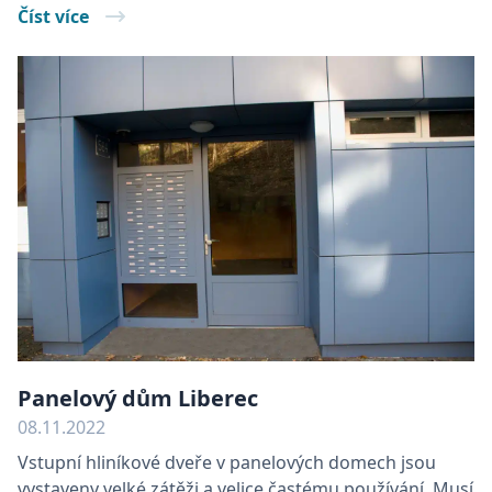
Číst více
×
Tyto webové stránky
používají soubory
cookie.
Tyto webové stránky používají soubory cookie
ke zlepšení uživatelského zážitku. Používáním
našich webových stránek souhlasíte se všemi
soubory cookie v souladu s našimi zásadami
používání souborů cookie.
Více informací
POVOLIT VŠECHNY COOKIES
Panelový dům Liberec
08.11.2022
POVOLIT POUZE NUTNÉ
Vstupní hliníkové dveře v panelových domech jsou
vystaveny velké zátěži a velice častému používání. Musí