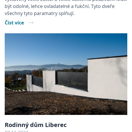
UPRAVIT PREFERENCE
být odolné, lehce ovladatelné a fukční. Tyto dveře
všechny tyto paramatry splňují.
NEZBYTNĚ NUTNÉ SOUBORY
Číst více
VÝKONOVÉ SOUBORY
SOUBORY CÍLENÍ
FUNKČNÍ SOUBORY
NEZAŘAZENÉ SOUBORY
Nezbytně nutné soubory
Výkonové soubory
Soubory cílení
Funkční soubory
Nezařazené soubory
Rodinný dům Liberec
Nezbytně nutné soubory cookie umožňují
základní funkce webových stránek, jako je