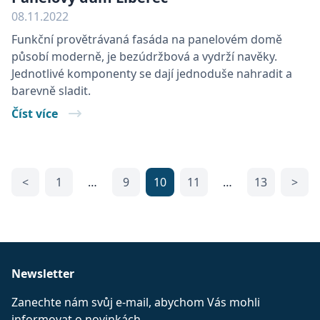
které zaji
správné
08.11.2022
fungován
webové
Funkční provětrávaná fasáda na panelovém domě
stránky.
působí moderně, je bezúdržbová a vydrží navěky.
ar_debug
.pinterest.com
11 měsíců
Jednotlivé komponenty se dají jednoduše nahradit a
4 týdny
barevně sladit.
IDE
1 rok
Tento so
Google LLC
cookie
.doubleclick.net
Číst více
nastavuj
společno
Doublecli
provádí
informac
tom, jak
koncový
<
1
…
9
10
11
…
13
>
uživatel 
webové s
a jakouko
reklamu,
koncový
uživatel 
vidět pře
návštěvo
uvedené
Newsletter
webu.
sid
.seznam.cz
1 měsíc
Toto je v
Zanechte nám svůj e-mail, abychom Vás mohli
běžný ná
souboru 
informovat o novinkách.