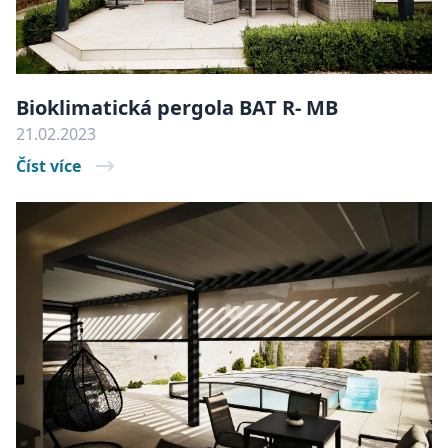
cookie správně používat.
Název
Poskytovatel
/
Doména
Vyprš
CookieScriptConsent
11
CookieScript
měsí
www.batima.cz
4
Bioklimatická pergola BAT R- MB
týdn
21.02.2023
Číst více
VISITOR_PRIVACY_METADATA
5
YouTube
měsí
.youtube.com
4
Google Privacy Policy
týdn