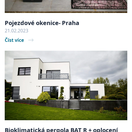
Pojezdové okenice- Praha
×
21.02.2023
Tyto webové stránky
Číst více
používají soubory
cookie.
Tyto webové stránky používají soubory cookie
ke zlepšení uživatelského zážitku. Používáním
našich webových stránek souhlasíte se všemi
soubory cookie v souladu s našimi zásadami
používání souborů cookie.
Více informací
POVOLIT VŠECHNY COOKIES
POVOLIT POUZE NUTNÉ
UPRAVIT PREFERENCE
Bioklimatická pergola BAT R + oplocení