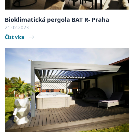
Bioklimatická pergola BAT R- Praha
21.02.2023
Číst více
elfsight_viewed_recently
Elfsight
13
core.service.elfsight.com
seku
udid
.batima.cz
4
týdn
2 dn