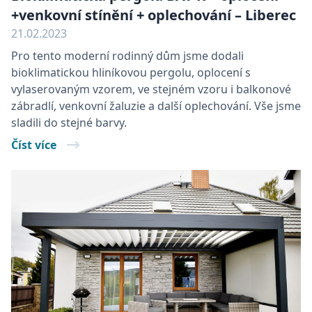
+venkovní stínění + oplechování – Liberec
NEZBYTNĚ NUTNÉ SOUBORY
21.02.2023
VÝKONOVÉ SOUBORY
Pro tento moderní rodinný dům jsme dodali
bioklimatickou hliníkovou pergolu
, oplocení s
SOUBORY CÍLENÍ
vylaserovaným vzorem, ve stejném vzoru i balkonové
zábradlí, venkovní žaluzie a další oplechování. Vše jsme
FUNKČNÍ SOUBORY
sladili do stejné barvy.
Číst více
NEZAŘAZENÉ SOUBORY
Nezbytně nutné soubory
Výkonové soubory
Soubory cílení
Funkční soubory
Nezařazené soubory
Nezbytně nutné soubory cookie umožňují
základní funkce webových stránek, jako je
přihlášení uživatele a správa účtu. Webové
stránky nelze bez nezbytně nutných souborů