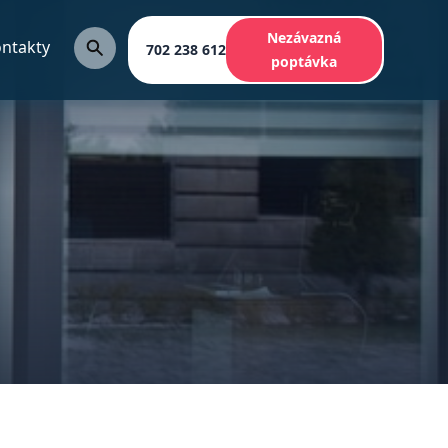
Nezávazná
ntakty
702 238 612
poptávka