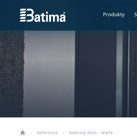
Batima
Produkty
S
Reference
Rodinný dům – dveře