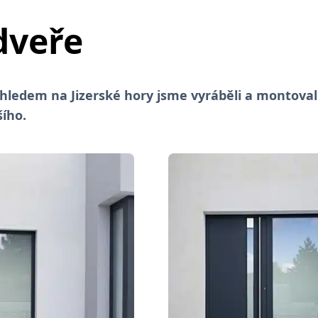
dveře
edem na Jizerské hory jsme vyráběli a montoval
ího.