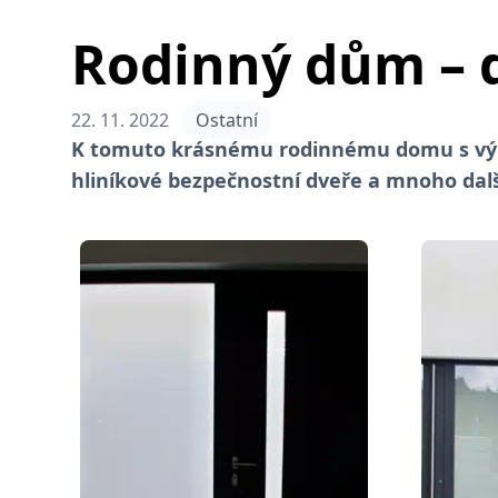
Rodinný dům – 
22. 11. 2022
Ostatní
K tomuto krásnému rodinnému domu s výhl
hliníkové bezpečnostní dveře a mnoho dalš