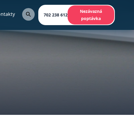
Nezávazná
ntakty
702 238 612
poptávka