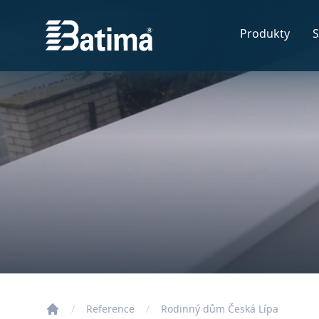
Batima
Produkty
S
Reference
Rodinný dům Česká Lípa