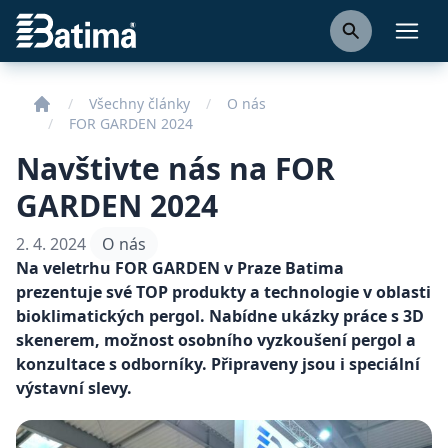
Batima
Otevř
Všechny články
O nás
FOR GARDEN 2024
Navštivte nás na FOR
GARDEN 2024
2. 4. 2024
O nás
Na veletrhu FOR GARDEN v Praze Batima
prezentuje své TOP produkty a technologie v oblasti
bioklimatických pergol. Nabídne ukázky práce s 3D
skenerem, možnost osobního vyzkoušení pergol a
konzultace s odborníky. Připraveny jsou i speciální
výstavní slevy.