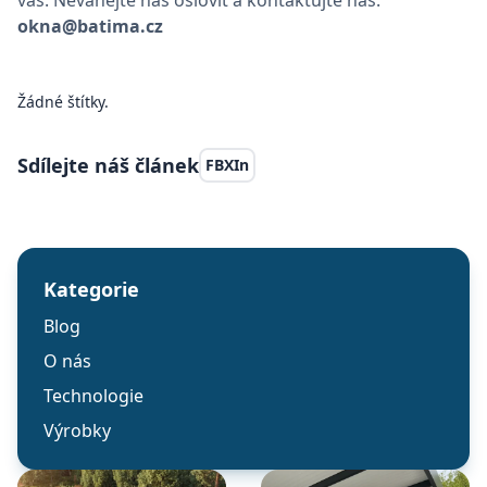
vás. Neváhejte nás oslovit a kontaktujte nás:
okna@batima.cz
Žádné štítky.
Sdílejte náš článek
FB
X
In
Kategorie
Blog
O nás
Technologie
Výrobky