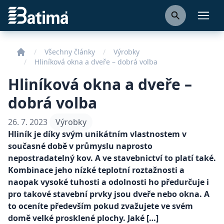
Batima
Otevř
Všechny články
Výrobky
Hliníková okna a dveře – dobrá volba
Hliníková okna a dveře –
dobrá volba
26. 7. 2023
Výrobky
Hliník je díky svým unikátním vlastnostem v
současné době v průmyslu naprosto
nepostradatelný kov. A ve stavebnictví to platí také.
Kombinace jeho nízké teplotní roztažnosti a
naopak vysoké tuhosti a odolnosti ho předurčuje i
pro takové stavební prvky jsou dveře nebo okna. A
to oceníte především pokud zvažujete ve svém
domě velké prosklené plochy. Jaké […]