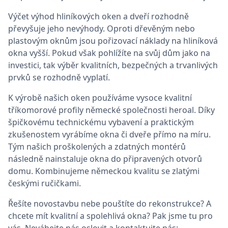
Výčet výhod hliníkových oken a dveří rozhodně
převyšuje jeho nevýhody. Oproti dřevěným nebo
plastovým oknům jsou pořizovací náklady na hliníková
okna vyšší. Pokud však pohlížíte na svůj dům jako na
investici, tak výběr kvalitních, bezpečných a trvanlivých
prvků se rozhodně vyplatí.
K výrobě našich oken používáme vysoce kvalitní
tříkomorové profily německé společnosti heroal. Díky
špičkovému technickému vybavení a praktickým
zkušenostem vyrábíme okna či dveře přímo na míru.
Tým našich proškolených a zdatných montérů
následně nainstaluje okna do připravených otvorů
domu. Kombinujeme německou kvalitu se zlatými
českými ručičkami.
Řešíte novostavbu nebe pouštíte do rekonstrukce? A
chcete mít kvalitní a spolehlivá okna? Pak jsme tu pro