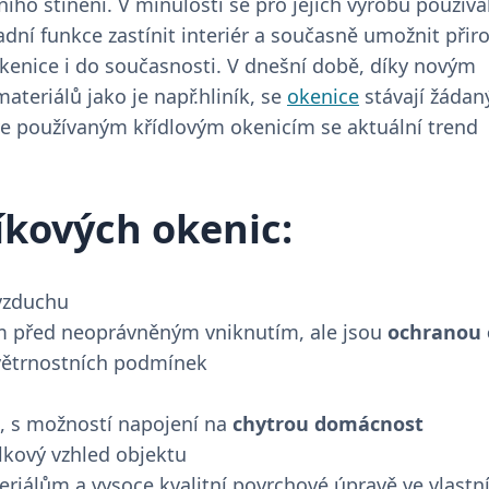
ího stínění. V minulosti se pro jejich výrobu používa
adní funkce zastínit interiér a současně umožnit přir
kenice i do současnosti. V dnešní době, díky novým
ateriálů jako je např.hliník, se
okenice
stávají žáda
ve používaným křídlovým okenicím se aktuální trend
íkových okenic:
 vzduchu
m před neoprávněným vniknutím, ale jsou
ochranou
větrnostních podmínek
, s možností napojení na
chytrou domácnost
elkový vzhled objektu
riálům a vysoce kvalitní povrchové úpravě ve vlastn