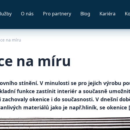
lužby
O nás
Pro partnery
Blog
Kariéra
Ko
ice na míru
ce na míru
vního stínění. V minulosti se pro jejich výrobu po
kladní funkce zastínit interiér a současně umožni
 zachovaly okenice i do současnosti. V dnešní době
nlivých materiálů jako je např.hliník, se okenice 