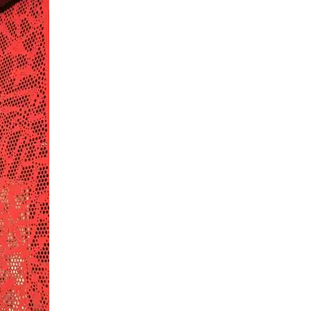
É SOUBORY
VÝKONOVÉ SOUBORY
SOUBORY CÍLENÍ
RY
NEZAŘAZENÉ SOUBORY
é soubory
Výkonové soubory
Soubory cílení
Funkční soubory
Neza
ie umožňují základní funkce webových stránek, jako je přihlášení uživatele a správa
rů cookie správně používat.
Poskytovatel
/
Doména
Vyprší
Popis
11
Tento soubor cookie používá služba Cooki
CookieScript
měsíců
zapamatování předvoleb souhlasu se soubo
www.batima.cz
4
nutné, aby banner cookie Cookie-Script.c
týdny
ATA
5
Tento soubor cookie slouží k ukládání sou
YouTube
měsíců
soukromí pro jejich interakci s webem. Z
.youtube.com
4
souhlasu návštěvníka s různými zásadami
týdny
nastavením, které zajistí, že jejich prefe
sezeních respektovány.
Elfsight
13
core.service.elfsight.com
sekund