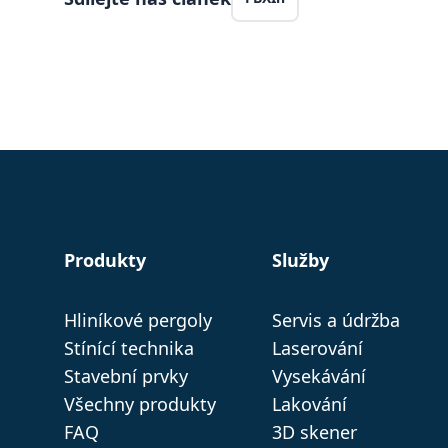
ar_debug
.p
IDE
Go
.d
sid
.s
_gcl_au
Go
.b
_pinterest_ct_ua
Pi
.c
li_gc
Li
Produkty
Služby
Co
.l
VISITOR_INFO1_LIVE
Go
Hliníkové pergoly
Servis a údržba
.y
Stínící technika
Laserování
Stavební prvky
Vysekávání
Všechny produkty
Lakování
FAQ
3D skener