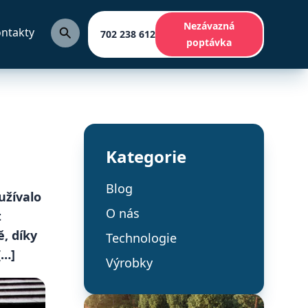
Nezávazná
ntakty
702 238 612
poptávka
Kategorie
Blog
užívalo
O nás
t
, díky
Technologie
[…]
Výrobky