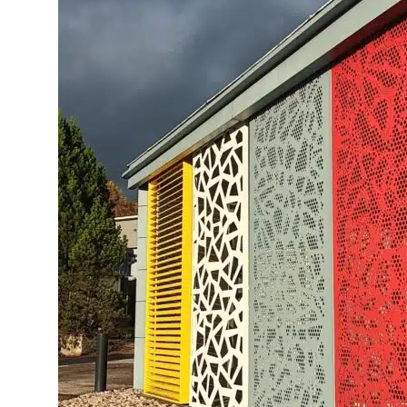
NEZBYTNĚ NUTN
FUNKČNÍ SOUBO
Nezbytně nutn
Nezbytně nutné soubory cook
bez nezbytně nutných soubo
Název
CookieScriptConsent
VISITOR_PRIVACY_METAD
elfsight_viewed_recently