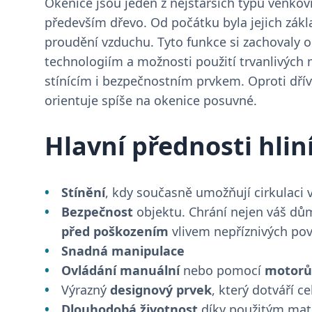
Okenice jsou jeden z nejstarších typů venkovn
především dřevo. Od počátku byla jejich zákl
proudění vzduchu. Tyto funkce si zachovaly o
technologiím a možnosti použití trvanlivých m
stínícím i bezpečnostním prvkem. Oproti dří
orientuje spíše na okenice posuvné.
Hlavní přednosti hlin
Stínění
, kdy současně umožňují cirkulaci
Bezpečnost
objektu. Chrání nejen váš dů
před poškozením
vlivem nepříznivých po
Snadná manipulace
Ovládání manuální
nebo pomocí
motorů
Výrazný
designový prvek
, který dotváří c
Dlouhodobá životnost
díky použitým mate