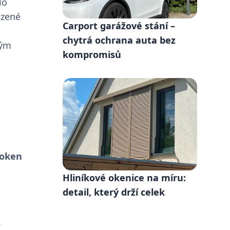
lo
ozené
Carport garážové stání –
chytrá ochrana auta bez
ným
kompromisů
 oken
Hliníkové okenice na míru:
detail, který drží celek
í