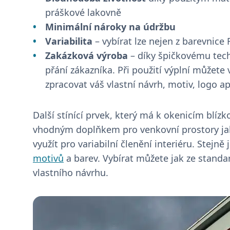
práškové lakovně
Minimální nároky na údržbu
Variabilita
– vybírat lze nejen z barevnice R
Zakázková výroba
– díky špičkovému tec
přání zákazníka. Při použití výplní můžet
zpracovat váš vlastní návrh, motiv, logo a
Další stínící prvek, který má k okenicím blízko
vhodným doplňkem pro venkovní prostory jako
využít pro variabilní členění interiéru. Stej
Tyto webov
motivů
a barev. Vybírat můžete jak ze standa
webových st
vlastního návrhu.