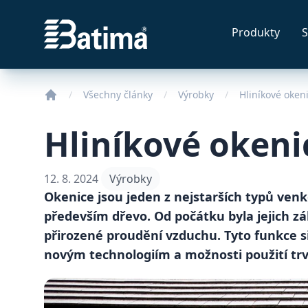
Batima
Produkty
S
Všechny články
Výrobky
Hliníkové oken
Hliníkové okeni
12. 8. 2024
Výrobky
Okenice jsou jeden z nejstarších typů venko
především dřevo. Od počátku byla jejich zá
přirozené proudění vzduchu. Tyto funkce si
novým technologiím a možnosti použití trva