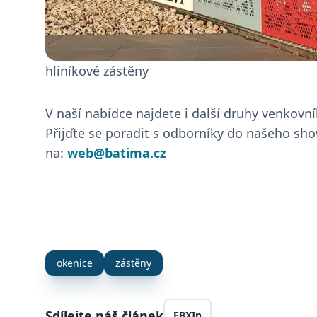
Google Priv
udid
hliníkové zástěny
Název
Posk
Název
__Secure-ROLLOUT_TOKE
/
Do
Po
Název
V naší nabídce najdete i další druhy venkovní
Do
_ga
Goog
Přijďte se poradit s odborníky do našeho s
.bati
YSC
Go
.y
na:
web@batima.cz
bcookie
Mi
Co
_ga_TQY0HWL8GF
.bati
.l
_pin_unauth
Pi
.b
_fbp
Me
Inc
.b
okenice
zástěny
lidc
Mi
Co
.l
Sdílejte náš článek
FB
X
In