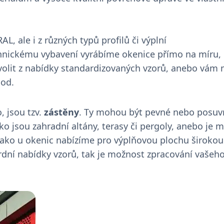
AL, ale i z různých typů profilů či výplní
hnickému vybavení vyrábíme okenice přímo na míru, 
e volit z nabídky standardizovaných vzorů, anebo vá
pod.
, jsou tzv.
zástěny
. Ty mohou být pevné nebo posuv
 jsou zahradní altány, terasy či pergoly, anebo je 
Tyto webové stránky používají soubory cookie.
ně jako u okenic nabízíme pro výplňovou plochu široko
é stránky používají soubory cookie ke zlepšení uživatelského zážitku. Použív
rdní nabídky vzorů, tak je možnost zpracování vašeh
ránek souhlasíte se všemi soubory cookie v souladu s našimi zásadami použí
cookie.
Více informací
POVOLIT POUZE NUTNÉ
POVOLIT VŠECHNY COOKIES
UPRAVIT PREFERENCE