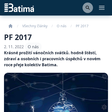
Batima
Otevř
Všechny články
O nás
PF 2017
PF 2017
2. 11. 2022
O nás
Krásné prožití vánočních svátků. hodně štěstí,
zdraví a osobních i pracovních úspěchů v novém
roce přeje kolektiv Batima.