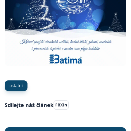
ostatní
Sdílejte náš článek
FB
X
In