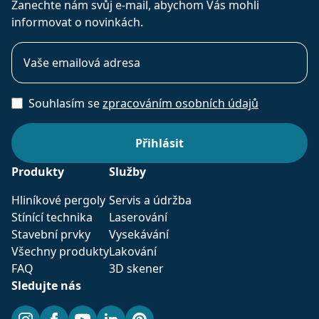
Zanechte nám svůj e-mail, abychom Vás mohli
informovat o novinkách.
Souhlasím se
zpracováním osobních údajů
Produkty
Služby
Hliníkové pergoly
Servis a údržba
Stínící technika
Laserování
Stavební prvky
Vysekávání
Všechny produkty
Lakování
FAQ
3D skener
Sledujte nás
Instagram
Facebook
YouTube
LinkedIn
Pinterest