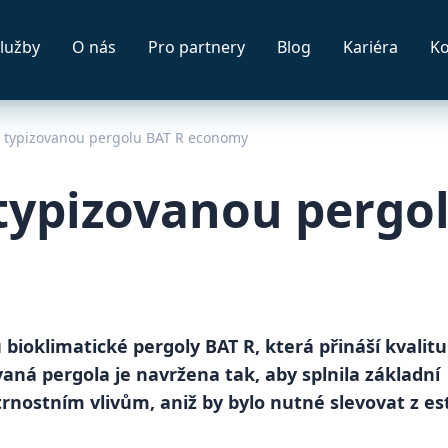
lužby
O nás
Pro partnery
Blog
Kariéra
Ko
 typizovanou pergolu BAT R economy
typizovanou pergo
ioklimatické pergoly BAT R, která přináší kvalitu
vaná pergola je navržena tak, aby splnila základní
rnostním vlivům, aniž by bylo nutné slevovat z es