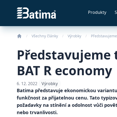
Batima
Produkty
S
Všechny články
Výrobky
Představujeme
Představujeme 
BAT R economy
6. 12. 2022
Výrobky
Batima představuje ekonomickou variantu b
funkčnost za přijatelnou cenu. Tato typizo
požadavky na stínění a odolnost vůči povět
nebo trvanlivosti.