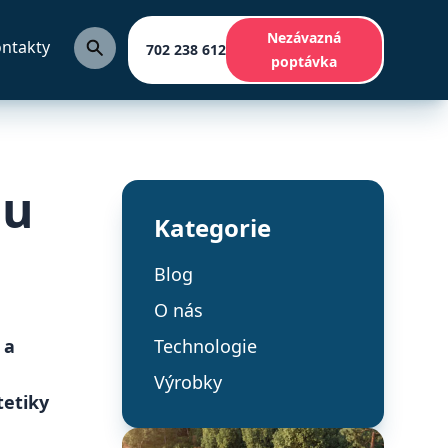
Nezávazná
ntakty
702 238 612
poptávka
lu
Kategorie
Blog
O nás
 a
Technologie
Výrobky
tetiky