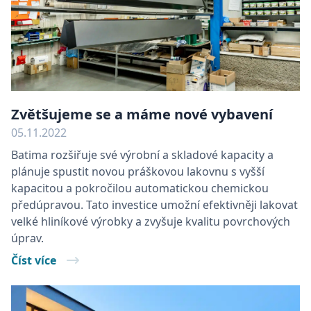
Zvětšujeme se a máme nové vybavení
05.11.2022
Batima rozšiřuje své výrobní a skladové kapacity a
plánuje spustit novou práškovou lakovnu s vyšší
kapacitou a pokročilou automatickou chemickou
předúpravou. Tato investice umožní efektivněji lakovat
velké hliníkové výrobky a zvyšuje kvalitu povrchových
úprav.
Číst více