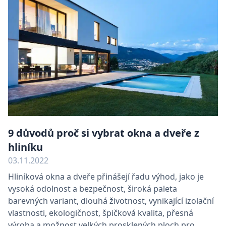
9 důvodů proč si vybrat okna a dveře z
hliníku
03.11.2022
Hliníková okna a dveře přinášejí řadu výhod, jako je
vysoká odolnost a bezpečnost, široká paleta
barevných variant, dlouhá životnost, vynikající izolační
vlastnosti, ekologičnost, špičková kvalita, přesná
výroba a možnost velkých prosklených ploch pro