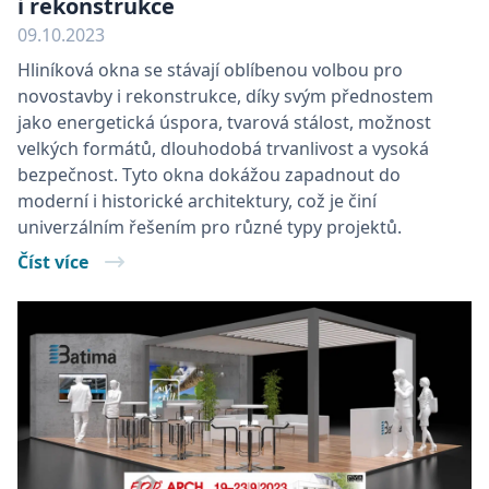
i rekonstrukce
09.10.2023
Hliníková okna se stávají oblíbenou volbou pro
novostavby i rekonstrukce, díky svým přednostem
jako energetická úspora, tvarová stálost, možnost
velkých formátů, dlouhodobá trvanlivost a vysoká
×
bezpečnost. Tyto okna dokážou zapadnout do
moderní i historické architektury, což je činí
Tyto webové stránky
univerzálním řešením pro různé typy projektů.
používají soubory
cookie.
Číst více
Tyto webové stránky používají soubory cookie
ke zlepšení uživatelského zážitku. Používáním
našich webových stránek souhlasíte se všemi
soubory cookie v souladu s našimi zásadami
používání souborů cookie.
Více informací
POVOLIT VŠECHNY COOKIES
POVOLIT POUZE NUTNÉ