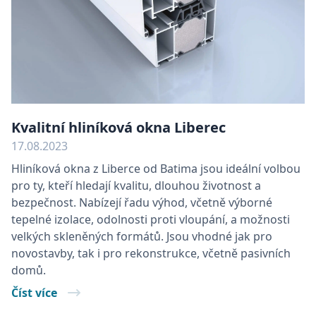
Nezbytně nutné soubory cookie umožňují
základní funkce webových stránek, jako je
přihlášení uživatele a správa účtu. Webové
stránky nelze bez nezbytně nutných souborů
cookie správně používat.
Název
Poskytovatel
/
Doména
Vyprš
CookieScriptConsent
11
CookieScript
měsí
www.batima.cz
4
Kvalitní hliníková okna Liberec
týdn
17.08.2023
Hliníková okna z Liberce od Batima jsou ideální volbou
pro ty, kteří hledají kvalitu, dlouhou životnost a
bezpečnost. Nabízejí řadu výhod, včetně výborné
tepelné izolace, odolnosti proti vloupání, a možnosti
velkých skleněných formátů. Jsou vhodné jak pro
novostavby, tak i pro rekonstrukce, včetně pasivních
domů.
Číst více
VISITOR_PRIVACY_METADATA
5
YouTube
měsí
.youtube.com