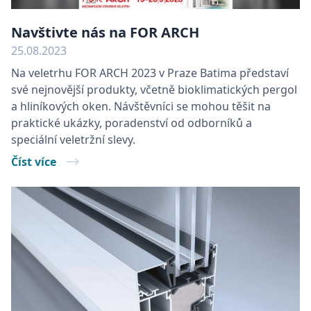
Navštivte nás na FOR ARCH
UPRAVIT PREFERENCE
25.08.2023
NEZBYTNĚ NUTNÉ SOUBORY
Na veletrhu FOR ARCH 2023 v Praze Batima představí
své nejnovější produkty, včetně bioklimatických pergol
VÝKONOVÉ SOUBORY
a hliníkových oken. Návštěvníci se mohou těšit na
praktické ukázky, poradenství od odborníků a
SOUBORY CÍLENÍ
speciální veletržní slevy.
Číst více
FUNKČNÍ SOUBORY
NEZAŘAZENÉ SOUBORY
Nezbytně nutné soubory
Výkonové soubory
Soubory cílení
Funkční soubory
Nezařazené soubory