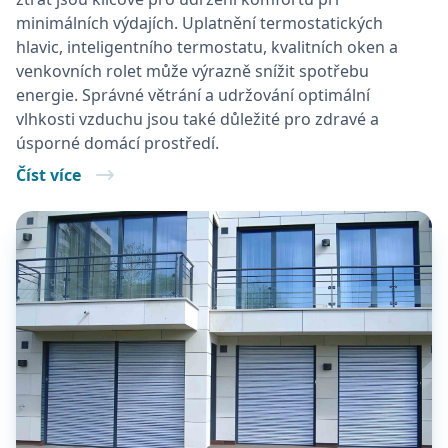
minimálních výdajích. Uplatnění termostatických
hlavic, inteligentního termostatu, kvalitních oken a
venkovních rolet může výrazně snížit spotřebu
energie. Správné větrání a udržování optimální
vlhkosti vzduchu jsou také důležité pro zdravé a
úsporné domácí prostředí.
Číst více
Poskytovatel
Název
Vyprší
Popis
/
Doména
Poskytovatel
Název
Vyprší
Popis
__Secure-
.youtube.com
5
/
Doména
ROLLOUT_TOKEN
měsíců
Poskytovatel
/
Název
Vyprší
Popis
4
_ga
1 rok
Tento název
Google LLC
Doména
týdny
1
souboru cookie
.batima.cz
měsíc
je spojen s
YSC
Zavřením
Tento so
Google LLC
Google
prohlížeče
cookie
.youtube.com
Universal
nastavuj
Analytics - což je
YouTube
významná
sledován
aktualizace
zobrazen
běžněji
vložených
používané
analytické
bcookie
11 měsíců
Toto je c
Microsoft