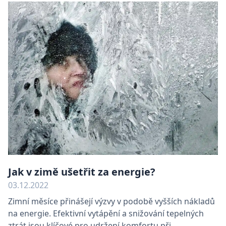
4
Google Privacy Policy
týdn
Jak v zimě ušetřit za energie?
03.12.2022
elfsight_viewed_recently
Elfsight
13
core.service.elfsight.com
seku
Zimní měsíce přinášejí výzvy v podobě vyšších nákladů
udid
.batima.cz
4
na energie. Efektivní vytápění a snižování tepelných
týdn
2 dn
ztrát jsou klíčové pro udržení komfortu při