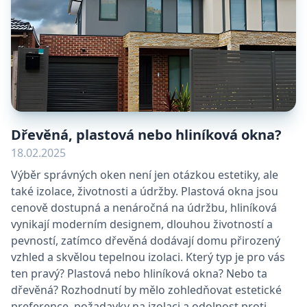
Dřevěná, plastová nebo hliníková okna?
18.02.2025
Výběr správných oken není jen otázkou estetiky, ale
také izolace, životnosti a údržby. Plastová okna jsou
cenově dostupná a nenáročná na údržbu, hliníková
vynikají moderním designem, dlouhou životností a
pevností, zatímco dřevěná dodávají domu přirozený
vzhled a skvělou tepelnou izolaci. Který typ je pro vás
ten pravý? Plastová nebo hliníková okna? Nebo ta
dřevěná? Rozhodnutí by mělo zohledňovat estetické
preference, požadavky na izolaci a odolnost proti