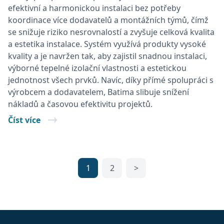
sid
.seznam.cz
1 měsíc
Toto je v
efektivní a harmonickou instalaci bez potřeby
běžný ná
souboru 
koordinace více dodavatelů a montážních týmů, čímž
ale pokud
nalezen j
se snižuje riziko nesrovnalostí a zvyšuje celková kvalita
soubor c
a estetika instalace. Systém využívá produkty vysoké
relace, b
pravděp
kvality a je navržen tak, aby zajistil snadnou instalaci,
použit ja
správu s
výborné tepelné izolační vlastnosti a estetickou
relace.
jednotnost všech prvků. Navíc, díky přímé spolupráci s
_gcl_au
2 měsíce 4
Tento so
Google LLC
výrobcem a dodavatelem, Batima slibuje snížení
týdny
cookie
.batima.cz
nastavuj
nákladů a časovou efektivitu projektů.
společno
Doublecli
Číst více
provádí
informac
tom, jak
koncový
uživatel 
webové s
a jakouko
1
2
>
reklamu,
koncový
uživatel 
vidět pře
návštěvo
uvedené
webu.