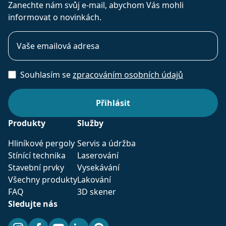
Zanechte nám svůj e-mail, abychom Vás mohli
informovat o novinkách.
Souhlasím se
zpracováním osobních údajů
Produkty
Služby
Hliníkové pergoly
Servis a údržba
Stínící technika
Laserování
Stavební prvky
Vysekávání
Všechny produkty
Lakování
FAQ
3D skener
Sledujte nás
Instagram
Facebook
YouTube
LinkedIn
Pinterest