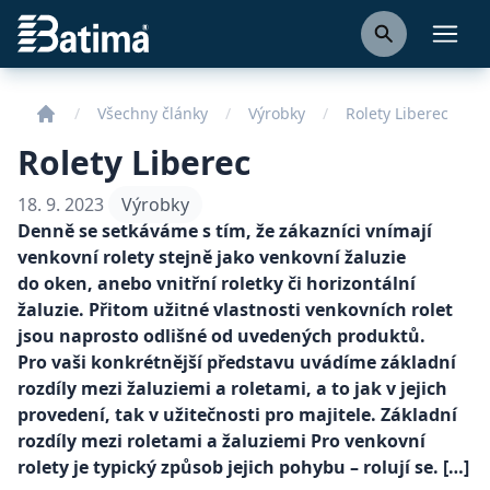
Batima
Otevř
Všechny články
Výrobky
Rolety Liberec
Rolety Liberec
18. 9. 2023
Výrobky
Denně se setkáváme s tím, že zákazníci vnímají
venkovní rolety stejně jako venkovní žaluzie
do oken, anebo vnitřní roletky či horizontální
žaluzie. Přitom užitné vlastnosti venkovních rolet
jsou naprosto odlišné od uvedených produktů.
Pro vaši konkrétnější představu uvádíme základní
rozdíly mezi žaluziemi a roletami, a to jak v jejich
provedení, tak v užitečnosti pro majitele. Základní
rozdíly mezi roletami a žaluziemi Pro venkovní
rolety je typický způsob jejich pohybu – rolují se. […]