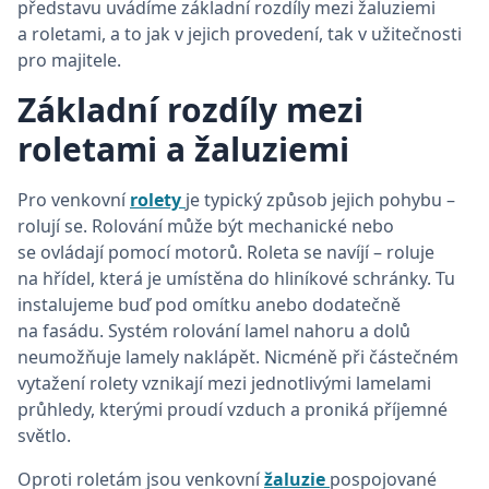
představu uvádíme základní rozdíly mezi žaluziemi
a roletami, a to jak v jejich provedení, tak v užitečnosti
pro majitele.
Základní rozdíly mezi
roletami a žaluziemi
Pro venkovní
rolety
je typický způsob jejich pohybu –
rolují se. Rolování může být mechanické nebo
se ovládají pomocí motorů. Roleta se navíjí – roluje
na hřídel, která je umístěna do hliníkové schránky. Tu
instalujeme buď pod omítku anebo dodatečně
na fasádu. Systém rolování lamel nahoru a dolů
neumožňuje lamely naklápět. Nicméně při částečném
vytažení rolety vznikají mezi jednotlivými lamelami
průhledy, kterými proudí vzduch a proniká příjemné
světlo.
Oproti roletám jsou venkovní
žaluzie
pospojované