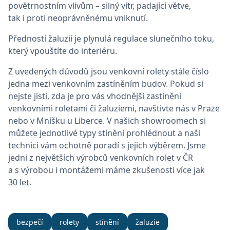
povětrnostním vlivům – silný vítr, padající větve,
tak i proti neoprávněnému vniknutí.
Předností žaluzií je plynulá regulace slunečního toku,
který vpouštíte do interiéru.
Z uvedených důvodů jsou venkovní rolety stále číslo
jedna mezi venkovním zastíněním budov. Pokud si
nejste jisti, zda je pro vás vhodnější zastínění
venkovními roletami či žaluziemi, navštivte nás v Praze
nebo v Mníšku u Liberce. V našich showroomech si
můžete jednotlivé typy stínění prohlédnout a naši
technici vám ochotně poradí s jejich výběrem. Jsme
jedni z největších výrobců venkovních rolet v ČR
a s výrobou i montážemi máme zkušenosti více jak
30 let.
bezpečí
rolety
stínění
žaluzie