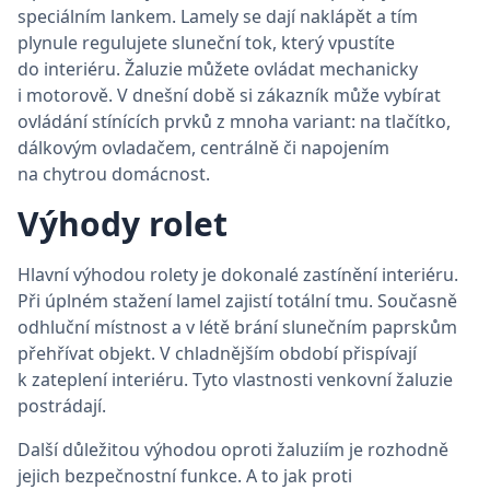
speciálním lankem. Lamely se dají naklápět a tím
plynule regulujete sluneční tok, který vpustíte
do interiéru. Žaluzie můžete ovládat mechanicky
i motorově. V dnešní době si zákazník může vybírat
ovládání stínících prvků z mnoha variant: na tlačítko,
dálkovým ovladačem, centrálně či napojením
na chytrou domácnost.
Výhody rolet
Hlavní výhodou rolety je dokonalé zastínění interiéru.
Při úplném stažení lamel zajistí totální tmu. Současně
odhluční místnost a v létě brání slunečním paprskům
přehřívat objekt. V chladnějším období přispívají
k zateplení interiéru. Tyto vlastnosti venkovní žaluzie
postrádají.
Další důležitou výhodou oproti žaluziím je rozhodně
jejich bezpečnostní funkce. A to jak proti