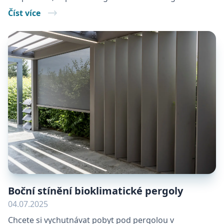
Číst více
Boční stínění bioklimatické pergoly
04.07.2025
Chcete si vychutnávat pobyt pod pergolou v