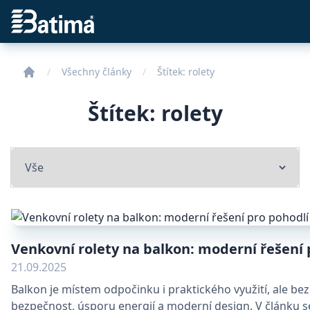
Batima
Všechny články
Štítek:
rolety
Štítek: rolety
Select a tab
Venkovní rolety na balkon: moderní řešení 
21.09.2025
Balkon je místem odpočinku i praktického využití, ale be
bezpečnost, úsporu energií a moderní design. V článku se d