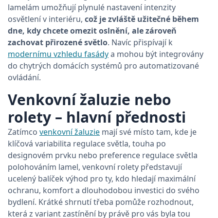
lamelám umožňují plynulé nastavení intenzity
osvětlení v interiéru,
což je zvláště užitečné během
dne, kdy chcete omezit oslnění, ale zároveň
×
zachovat přirozené světlo
. Navíc přispívají k
Tyto webové stránky
modernímu vzhledu fasády
a mohou být integrovány
používají soubory
do chytrých domácích systémů pro automatizované
cookie.
ovládání.
Tyto webové stránky používají soubory cookie
Venkovní žaluzie nebo
ke zlepšení uživatelského zážitku. Používáním
našich webových stránek souhlasíte se všemi
rolety – hlavní přednosti
soubory cookie v souladu s našimi zásadami
používání souborů cookie.
Více informací
Zatímco
venkovní žaluzie
mají své místo tam, kde je
klíčová variabilita regulace světla, touha po
POVOLIT VŠECHNY COOKIES
designovém prvku nebo preference regulace světla
polohováním lamel, venkovní rolety představují
POVOLIT POUZE NUTNÉ
ucelený balíček výhod pro ty, kdo hledají maximální
ochranu, komfort a dlouhodobou investici do svého
bydlení. Krátké shrnutí třeba pomůže rozhodnout,
UPRAVIT PREFERENCE
která z variant zastínění by právě pro vás byla tou