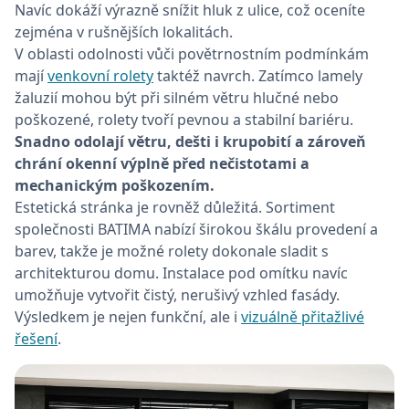
Navíc dokáží výrazně snížit hluk z ulice, což oceníte
zejména v rušnějších lokalitách.
V oblasti odolnosti vůči povětrnostním podmínkám
mají
venkovní rolety
taktéž navrch. Zatímco lamely
žaluzií mohou být při silném větru hlučné nebo
poškozené, rolety tvoří pevnou a stabilní bariéru.
Snadno odolají větru, dešti i krupobití a zároveň
chrání okenní výplně před nečistotami a
mechanickým poškozením.
Estetická stránka je rovněž důležitá. Sortiment
společnosti BATIMA nabízí širokou škálu provedení a
barev, takže je možné rolety dokonale sladit s
architekturou domu. Instalace pod omítku navíc
umožňuje vytvořit čistý, nerušivý vzhled fasády.
Výsledkem je nejen funkční, ale i
vizuálně přitažlivé
řešení
.