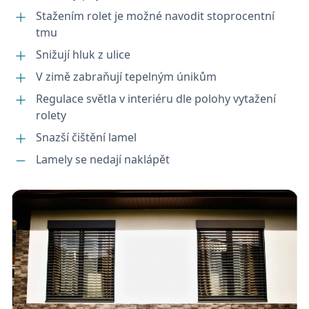
cookie správně používat.
Stažením rolet je možné navodit stoprocentní
Název
Poskytovatel
/
Doména
Vyprš
tmu
VISITOR_PRIVACY_METADATA
5
YouTube
Snižují hluk z ulice
měsí
.youtube.com
4
týdn
V zimě zabraňují tepelným únikům
Regulace světla v interiéru dle polohy vytažení
rolety
Snazší čištění lamel
Lamely se nedají naklápět
Google Privacy Policy