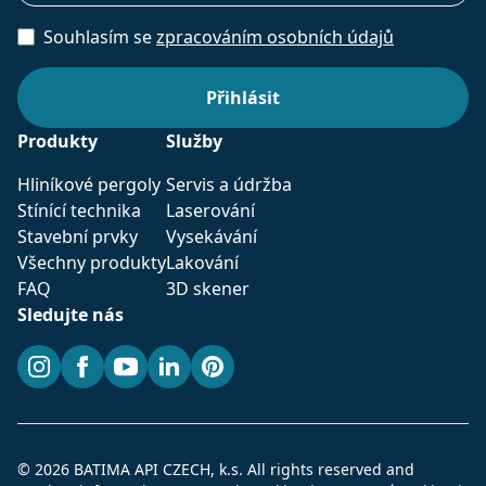
Pinterest
Marketin
Souhlasím se
zpracováním osobních údajů
_gcl_au
2 měsíce 4
Tento so
Google LLC
týdny
cookie
.batima.cz
nastavuj
společno
Doublecli
provádí
Produkty
Služby
informac
tom, jak
koncový
Hliníkové pergoly
Servis a údržba
uživatel 
Stínící technika
Laserování
webové s
a jakouko
Stavební prvky
Vysekávání
reklamu,
koncový
Všechny produkty
Lakování
uživatel 
vidět pře
FAQ
3D skener
návštěvo
Sledujte nás
uvedené
webu.
Instagram
Facebook
YouTube
LinkedIn
Pinterest
IDE
1 rok
Tento so
Google LLC
cookie
.doubleclick.net
nastavuj
společno
Doublecli
provádí
informac
tom, jak
© 2026 BATIMA API CZECH, k.s. All rights reserved and
koncový