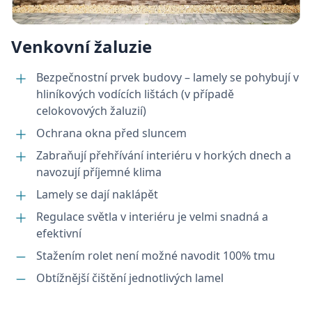
udid
.batima.cz
4
týdn
2 dn
Venkovní žaluzie
Bezpečnostní prvek budovy – lamely se pohybují v
hliníkových vodících lištách (v případě
celokovových žaluzií)
Ochrana okna před sluncem
__cf_bm
29
Cloudflare Inc.
Zabraňují přehřívání interiéru v horkých dnech a
minu
.linkedin.com
58
navozují příjemné klima
seku
Lamely se dají naklápět
Regulace světla v interiéru je velmi snadná a
efektivní
Stažením rolet není možné navodit 100% tmu
Obtížnější čištění jednotlivých lamel
elfsight_viewed_recently
Elfsight
12
core.service.elfsight.com
seku