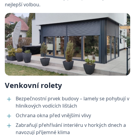
nejlepší volbou.
NEZBYTNĚ NUTNÉ SOUBORY
VÝKONOVÉ SOUBORY
SOUBORY CÍLENÍ
FUNKČNÍ SOUBORY
NEZAŘAZENÉ SOUBORY
Venkovní rolety
Nezbytně nutné soubory
Bezpečnostní prvek budovy – lamely se pohybují v
Výkonové soubory
Soubory cílení
hliníkových vodících lištách
Funkční soubory
Nezařazené soubory
Ochrana okna před vnějšími vlivy
Nezbytně nutné soubory cookie umožňují
základní funkce webových stránek, jako je
Zabraňují přehřívání interiéru v horkých dnech a
přihlášení uživatele a správa účtu. Webové
navozují příjemné klima
stránky nelze bez nezbytně nutných souborů