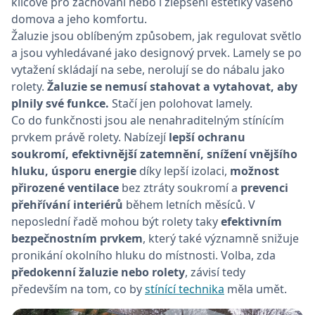
klíčové pro zachování nebo i zlepšení estetiky vašeho
domova a jeho komfortu.
Žaluzie jsou oblíbeným způsobem, jak regulovat světlo
a jsou vyhledávané jako designový prvek. Lamely se po
vytažení skládají na sebe, nerolují se do nábalu jako
rolety.
Žaluzie se nemusí stahovat a vytahovat, aby
plnily své funkce.
Stačí jen polohovat lamely.
Co do funkčnosti jsou ale nenahraditelným stínícím
prvkem právě rolety. Nabízejí
lepší ochranu
soukromí, efektivnější zatemnění, snížení vnějšího
hluku, úsporu energie
díky lepší izolaci,
možnost
přirozené ventilace
bez ztráty soukromí a
prevenci
přehřívání interiérů
během letních měsíců. V
neposlední řadě mohou být rolety taky
efektivním
bezpečnostním prvkem
, který také významně snižuje
pronikání okolního hluku do místnosti. Volba, zda
předokenní žaluzie nebo rolety
, závisí tedy
především na tom, co by
stínící technika
měla umět.