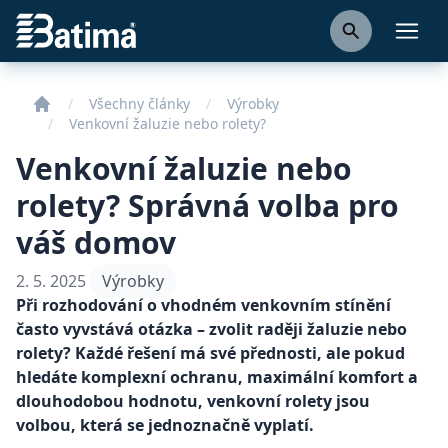
Batima
Otevř
Všechny články
Výrobky
Venkovní žaluzie nebo rolety?
Venkovní žaluzie nebo
rolety? Správná volba pro
váš domov
2. 5. 2025
Výrobky
Při rozhodování o vhodném venkovním stínění
často vyvstává otázka – zvolit raději žaluzie nebo
rolety? Každé řešení má své přednosti, ale pokud
hledáte komplexní ochranu, maximální komfort a
dlouhodobou hodnotu, venkovní rolety jsou
volbou, která se jednoznačně vyplatí.