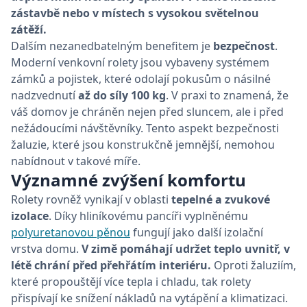
zástavbě nebo v místech s vysokou světelnou
zátěží.
Dalším nezanedbatelným benefitem je
bezpečnost
.
Moderní venkovní rolety jsou vybaveny systémem
zámků a pojistek, které odolají pokusům o násilné
nadzvednutí
až do síly 100 kg
. V praxi to znamená, že
váš domov je chráněn nejen před sluncem, ale i před
nežádoucími návštěvníky. Tento aspekt bezpečnosti
žaluzie, které jsou konstrukčně jemnější, nemohou
nabídnout v takové míře.
Významné zvýšení komfortu
Rolety rovněž vynikají v oblasti
tepelné a zvukové
izolace
. Díky hliníkovému pancíři vyplněnému
polyuretanovou pěnou
fungují jako další izolační
vrstva domu.
V zimě pomáhají udržet teplo uvnitř, v
létě chrání před přehřátím interiéru.
Oproti žaluziím,
které propouštějí více tepla i chladu, tak rolety
přispívají ke snížení nákladů na vytápění a klimatizaci.