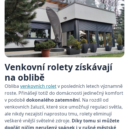
Venkovní rolety získávají
na oblibě
Obliba
venkovních rolet
v posledních letech významně
roste. Přinášejí totiž do domácnosti jedinečný komfort
v podobě
dokonalého zatemnění
. Na rozdíl od
venkovních žaluzií, které sice umožňují regulaci světla,
ale nikdy nezajistí naprostou tmu, rolety eliminují
veškeré vnější světelné zdroje.
Díky tomu si můžete
dopřát ničím nerušený spánek i v rušné městské