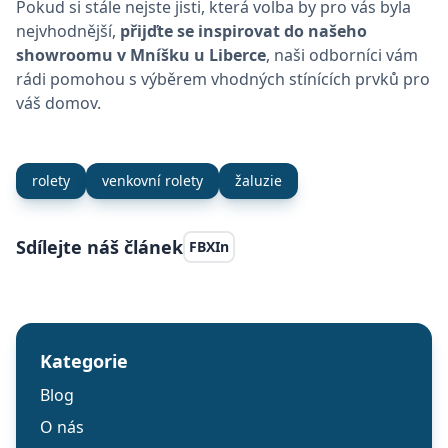
Pokud si stále nejste jisti, která volba by pro vás byla
CookieScriptConsent
1 ro
CookieScript
nejvhodnější,
přijďte se inspirovat do našeho
www.batima.cz
showroomu v Mníšku u Liberce
, naši odborníci vám
rádi pomohou s výběrem vhodných stínících prvků pro
váš domov.
rolety
venkovní rolety
žaluzie
Sdílejte náš článek
FB
X
In
Kategorie
Poskytovatel
Název
Vyprší
Popis
Poskytovatel
/
Doména
Blog
Název
Vyprší
Popis
/
Doména
Poskytovatel
Název
Vyprší
Popis
__Secure-YNID
.youtube.com
5
/
Doména
O nás
měsíců
_cfuvid
.elfsight.com
Zavřením
Tato cookie se
Poskytovatel
/
Název
Vyprší
Popis
4
prohlížeče
používá pro účely
_ga
1 rok
Tento název