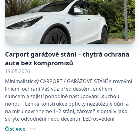
Carport garážové stání – chytrá ochrana
auta bez kompromisů
19.05.2026
Minimalistický CARPORT / GARÁŽOVÉ STÁNÍ s rovnými
liniemi ochrání Váš vůz před deštěm, sněhem i
sluncem a zajistí pohodlné nastupování „suchou
nohou“. Lehká konstrukce opticky nezatěžuje dům a
na míru navrhneme 1–2 stání, zároveň s detaily jako
skryté odvodnění nebo decentní LED osvětlení.
Číst více