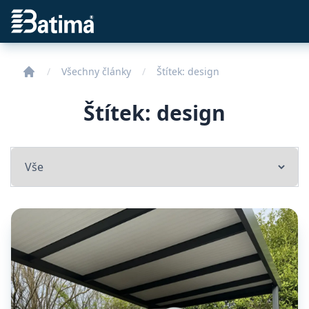
Batima
Všechny články
Štítek:
design
Štítek: design
Select a tab