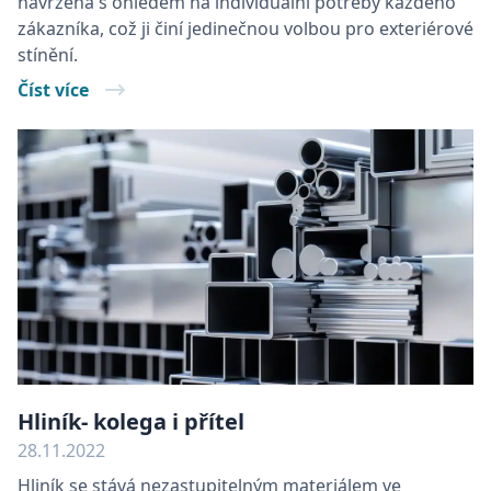
navržena s ohledem na individuální potřeby každého
zákazníka, což ji činí jedinečnou volbou pro exteriérové
stínění.
Číst více
Hliník- kolega i přítel
28.11.2022
Hliník se stává nezastupitelným materiálem ve